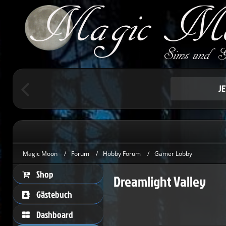
Um schreiben 
Herzlic
J
Magic Moon
Forum
Hobby Forum
Gamer Lobby
Shop
Dreamlight Valley
Gästebuch
Dashboard