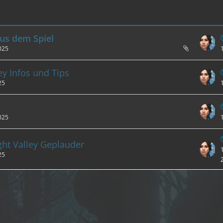
us dem Spiel
025
ey Infos und Tips
25
025
ht Valley Geplauder
25