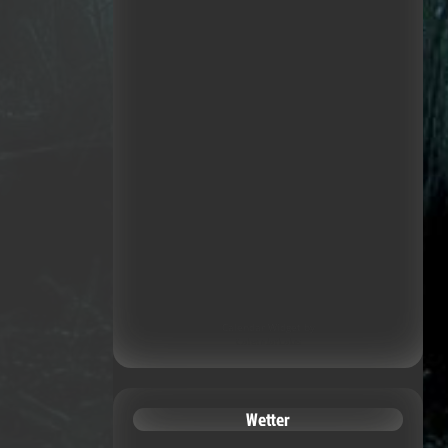
Calendar Widget by
CalendarLabs
Wetter