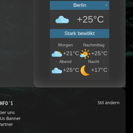
Berlin
+25°C
Stark bewölkt
Morgen
Nachmittag
+21°C
+25°C
Abend
Nacht
+25°C
+17°C
INFO´S
Stil ändern
ber uns
 Us Banner
Partner