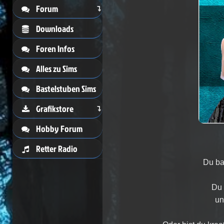
Forum
Downloads
Foren Infos
Alles zu Sims
Bastelstuben Sims
Grafikstore
Hobby Forum
Retter Radio
Du ba
Du 
un