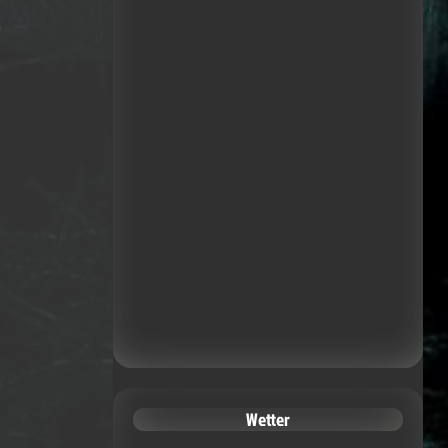
Calendar Widget by
CalendarLabs
Wetter