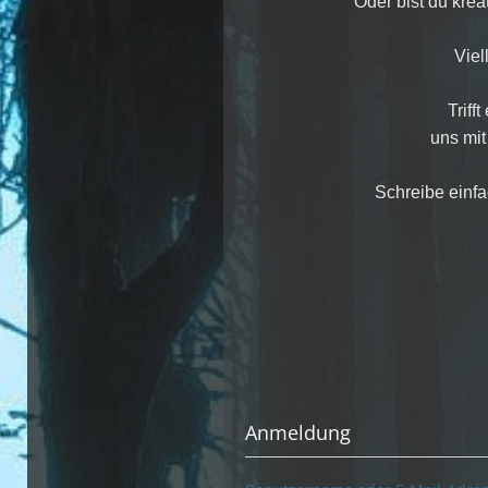
Oder bist du kre
Viel
Triff
uns mit
Schreibe einf
Anmeldung