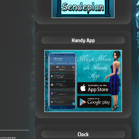
Handy App
Clock
 unserer