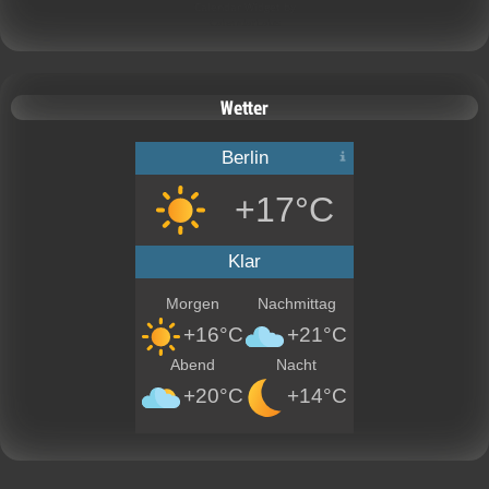
Calendar Widget by
CalendarLabs
Wetter
Berlin
+17°C
Klar
Morgen
Nachmittag
+16°C
+21°C
Abend
Nacht
+20°C
+14°C