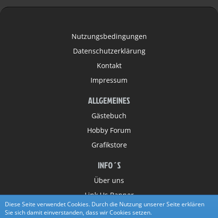
Nutzungsbedingungen
Datenschutzerklärung
Kontakt
Impressum
ALLGEMEINES
Gästebuch
Hobby Forum
Grafikstore
INFO´S
Über uns
Link Us Banner
Diese Seite verwendet Cookies. Durch die Nutzung unserer Seite erklären
Partner
Sie sich damit einverstanden, dass wir Cookies setzen.