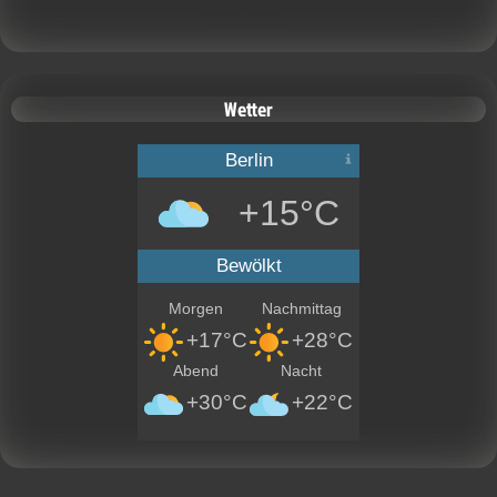
Calendar Widget by
CalendarLabs
Wetter
Berlin
+15°C
Bewölkt
Morgen
Nachmittag
+17°C
+28°C
Abend
Nacht
+30°C
+22°C