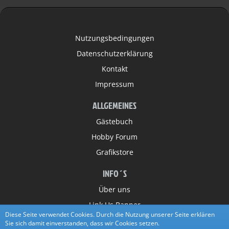
Nutzungsbedingungen
Datenschutzerklärung
Kontakt
Impressum
ALLGEMEINES
Gästebuch
Hobby Forum
Grafikstore
INFO´S
Über uns
Link Us Banner
Diese Seite verwendet Cookies. Durch die Nutzung unserer Seite erklären
Partner
Sie sich damit einverstanden, dass wir Cookies setzen.