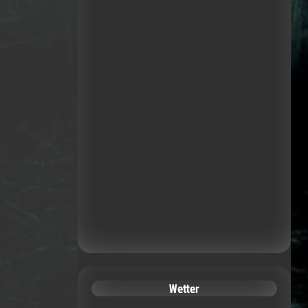
Calendar Widget by
CalendarLabs
Wetter