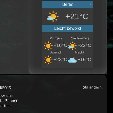
Berlin
+21°C
Leicht bewölkt
Morgen
Nachmittag
+16°C
+22°C
Abend
Nacht
+23°C
+16°C
INFO´S
Stil ändern
ber uns
 Us Banner
Partner