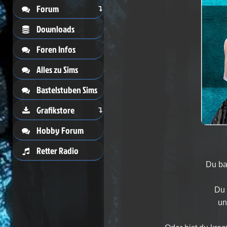
Forum
Downloads
Foren Infos
Alles zu Sims
Bastelstuben Sims
Grafikstore
Hobby Forum
Retter Radio
Du ba
Du 
un