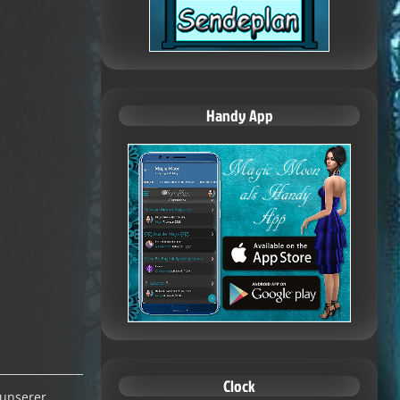
Handy App
Clock
 unserer