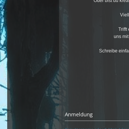
Oder bist du kre
Viel
Triff
uns mit
Schreibe einf
Anmeldung