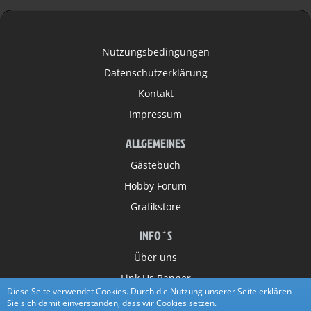
Nutzungsbedingungen
Datenschutzerklärung
Kontakt
Impressum
ALLGEMEINES
Gästebuch
Hobby Forum
Grafikstore
INFO´S
Über uns
Link Us Banner
Diese Seite verwendet Cookies. Durch die Nutzung unserer Seite erklären
Partner
Sie sich damit einverstanden, dass wir Cookies setzen.