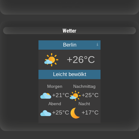
Calendar Widget by
CalendarLabs
Wetter
Berlin
+26°C
Leicht bewölkt
Morgen
Nachmittag
+21°C
+25°C
Abend
Nacht
+25°C
+17°C