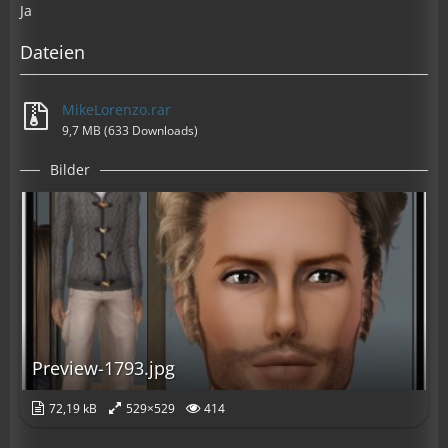
Ja
Dateien
MikeLorenzo.rar
9,7 MB (633 Downloads)
Bilder
Preview-1793.jpg
72,19 kB
529×529
414