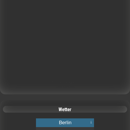
Calendar Widget by
CalendarLabs
Wetter
Berlin