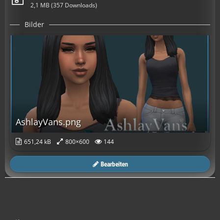
2,1 MB (357 Downloads)
Bilder
AshlayVans.png
651,24 kB
800×600
144
Bearbeiten