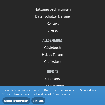
Nutzungsbedingungen
Datenschutzerklärung
Kontakt
Impressum
ALLGEMEINES
Gästebuch
Hobby Forum
Grafikstore
INFO´S
Über uns
Link Us Banner
Diese Seite verwendet Cookies. Durch die Nutzung unserer Seite erklären
Partner
Sie sich damit einverstanden, dass wir Cookies setzen.
Weitere Informationen
Schließen