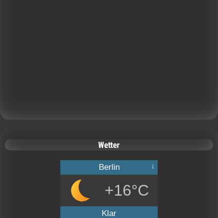
Calendar Widget by
CalendarLabs
Wetter
Berlin
+16°C
Klar