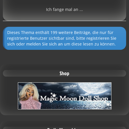
Ich fange mal an ...
Dieses Thema enthält 199 weitere Beiträge, die nur für
registrierte Benutzer sichtbar sind, bitte
registrieren Sie
sich
oder
melden Sie sich an
um diese lesen zu können.
Shop