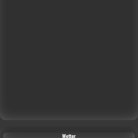
Calendar Widget by
CalendarLabs
Wetter