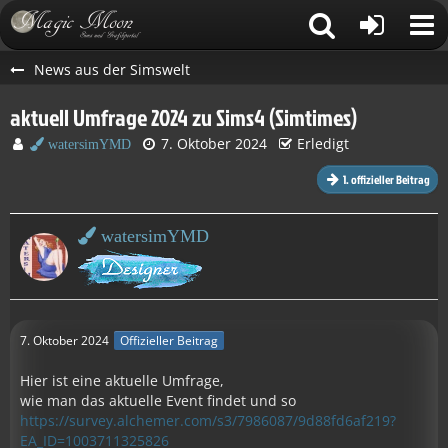
News aus der Simswelt
aktuell Umfrage 2024 zu Sims4 (Simtimes)
7. Oktober 2024
Erledigt
watersimYMD
1. offizieller Beitrag
watersimYMD
7. Oktober 2024
Offizieller Beitrag
Hier ist eine aktuelle Umfrage,
wie man das aktuelle Event findet und so
https://survey.alchemer.com/s3/7986087/9d88fd6af219?
EA_ID=1003711325826