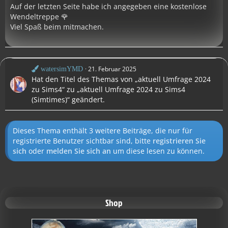
Auf der letzten Seite habe ich angegeben eine kostenlose
Wendeltreppe 🌹
Viel Spaß beim mitmachen.
21. Februar 2025
watersimYMD
Hat den Titel des Themas von „aktuell Umfrage 2024
zu Sims4“ zu „aktuell Umfrage 2024 zu Sims4
(Simtimes)“ geändert.
Dieses Thema enthält 3 weitere Beiträge, die nur für
registrierte Benutzer sichtbar sind, bitte
registrieren Sie
sich
oder
melden Sie sich an
um diese lesen zu können.
Shop