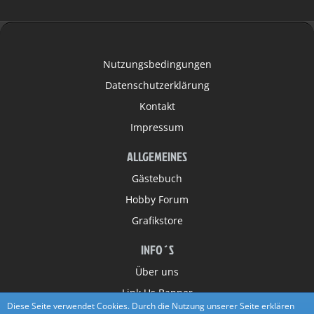
Nutzungsbedingungen
Datenschutzerklärung
Kontakt
Impressum
ALLGEMEINES
Gästebuch
Hobby Forum
Grafikstore
INFO´S
Über uns
Link Us Banner
Diese Seite verwendet Cookies. Durch die Nutzung unserer Seite erklären
Partner