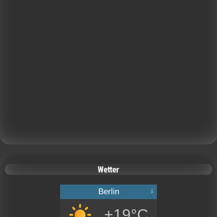
Calendar Widget by
CalendarLabs
Wetter
Berlin
+19°C