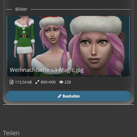
Bilder
Weihnachtselfe-s4-Magic.jpg
113,54 kB
800×600
228
Bearbeiten
Teilen