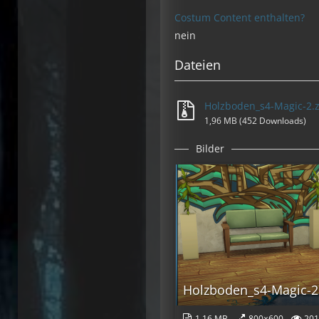
Costum Content enthalten?
nein
Dateien
Holzboden_s4-Magic-2.z
1,96 MB (452 Downloads)
Bilder
Holzboden_s4-Magic-2 
1,16 MB
800×600
201