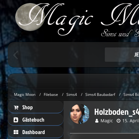
Um schreiben 
Herzlic
J
Magic Moon
Filebase
Sims4
Sims4 Baubadarf
Sims4 B
Shop
Holzboden_s4
Gästebuch
Magic
15. Apri
Dashboard