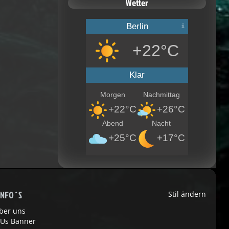
Wetter
Berlin
+22°C
Klar
Morgen
Nachmittag
+22°C
+26°C
Abend
Nacht
+25°C
+17°C
INFO´S
Stil ändern
ber uns
 Us Banner