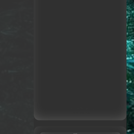
Calendar Widget by
CalendarLabs