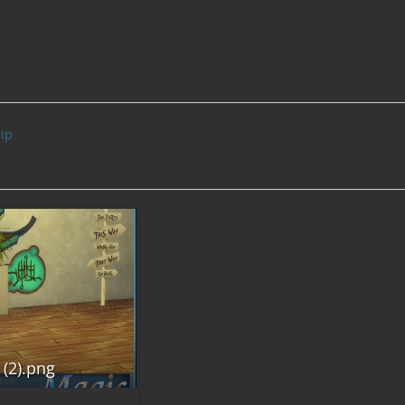
ip
(2).png