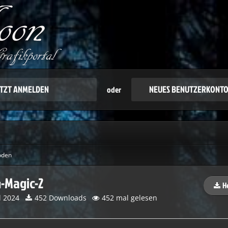
oder kommentieren zu können, benötigen Sie ein 
h Willkommen! Melden Sie sich an oder registrieren S
ETZT ANMELDEN
NEUES BENUTZERKONTO
oder
öden
-Magic-2
H
l 2024
452 Downloads
452 mal gelesen