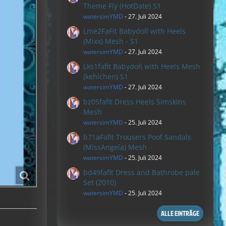
Theme Fly (HotDate) S1
watersimYMD
-
27. Juli 2024
Lme2FaFit Babydoll with Heels
(Mixx) Mesh - S1
watersimYMD
-
27. Juli 2024
Lks1fafit Babydoll with Heels Mesh
(kehlchen) S1
watersimYMD
-
27. Juli 2024
bz05fafit Dress Heels Simskins
Mesh
watersimYMD
-
25. Juli 2024
b71aFafit Trousers Poof Sandals
(MissAngela) Mesh
watersimYMD
-
25. Juli 2024
bd49fafit Dress and Bathrobe pale
Set (2010)
watersimYMD
-
25. Juli 2024
ALLE EINTRÄGE