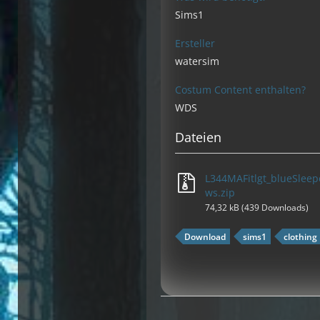
Sims1
Ersteller
watersim
Costum Content enthalten?
WDS
Dateien
L344MAFitlgt_blueSleep
ws.zip
74,32 kB (439 Downloads)
Download
sims1
clothing