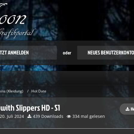
oder kommentieren zu können, benötigen Sie ein 
h Willkommen! Melden Sie sich an oder registrieren S
ETZT ANMELDEN
NEUES BENUTZERKONTO
oder
kins (Kleidung)
Hot Date
with Slippers HD - S1
H
20. Juli 2024
439 Downloads
334 mal gelesen