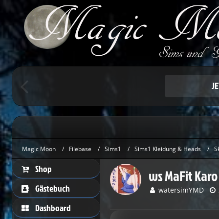
Um schreiben 
Herzlic
J
Magic Moon
Filebase
Sims1
Sims1 Kleidung & Heads
S
Shop
ws MaFit Karo 
Gästebuch
watersimYMD
Dashboard