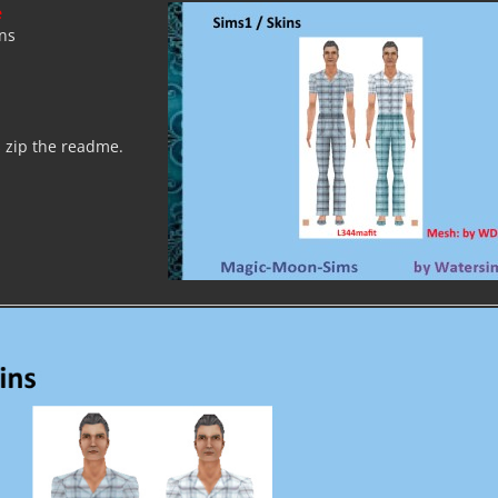
e
ns
s zip the readme.