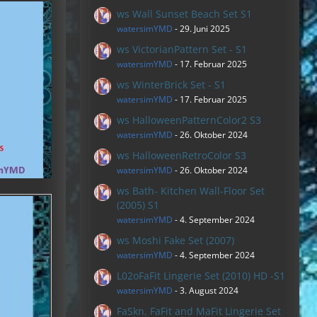
ws Wall Sunset Beach Set S1
watersimYMD
-
29. Juni 2025
ws VictorianPattern Set - S1
watersimYMD
-
17. Februar 2025
ws WinterBrick Set - S1
watersimYMD
-
17. Februar 2025
ws HalloweenPatternColor2 S3
watersimYMD
-
26. Oktober 2024
ws HalloweenRetroColor S3
watersimYMD
-
26. Oktober 2024
ws Bath- Kitchen Wall-Floor Set
(2005) S1
watersimYMD
-
4. September 2024
ws Moshi Fake Set (2007)
watersimYMD
-
4. September 2024
L02oFaFit Lingerie Set (2010) HD -S1
watersimYMD
-
3. August 2024
FaSkn, FaFit and MaFit Lingerie Set