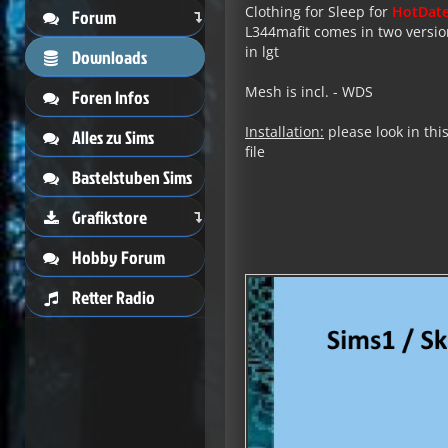
Clothing for Sleep for
HotDat
Forum
L344mafit comes in two versio
in lgt
Downloads
Mesh is incl. - WDS
Foren Infos
Installation:
please look in thi
Alles zu Sims
file
Bastelstuben Sims
Grafikstore
Hobby Forum
Retter Radio