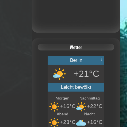
Calendar Widget by
CalendarLabs
Wetter
Berlin
+21°C
Leicht bewölkt
Morgen
Nachmittag
+16°C
+22°C
Abend
Nacht
+23°C
+16°C