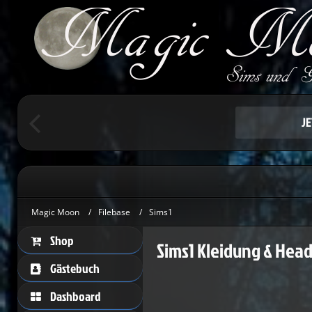
Um schreiben 
Herzlic
J
Magic Moon
Filebase
Sims1
Shop
Sims1 Kleidung & Hea
Gästebuch
Dashboard