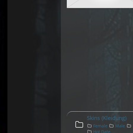
Skins (Kleidung)
Female
Male
Hot Date