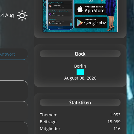
+30°C
Berlin
8 Aug
+22°C
9 A
Clock
 Antwort
Berlin
August 08, 2026
Statistiken
Themen
1.953
Beiträge
15.939
Mitglieder
116