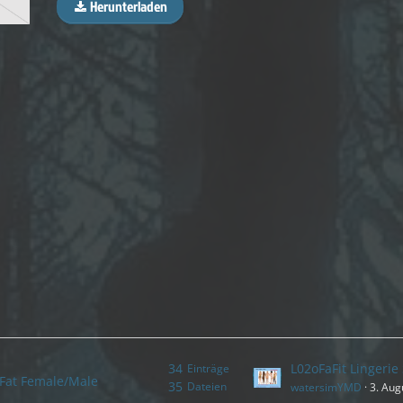
Herunterladen
34
Einträge
Fat Female/Male
35
Dateien
watersimYMD
3. Aug