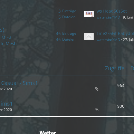
3
ws Head50sSet
Einträge
5
Dateien
watersimYMD
9. Jun
s)
46
Einträge
 - Mesh
46
Dateien
watersimYMD
27. Jul
ate Mesh
Zugriffe
D
t Casual - Sims1
964
er 2020
 Sims1
900
er 2020
Wetter