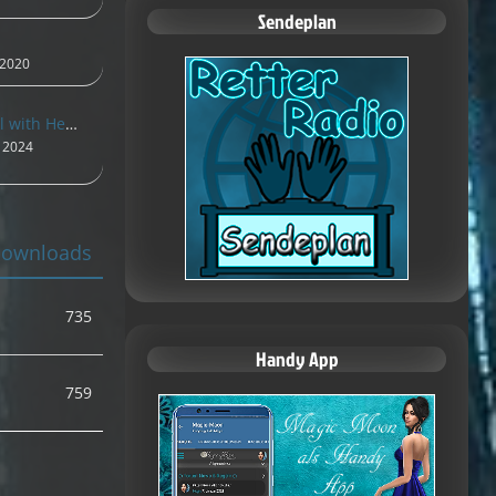
Sendeplan
i 2020
Lme2FaFit Babydoll with Heels (Mixx) Mesh - S1
i 2024
ownloads
735
Handy App
759