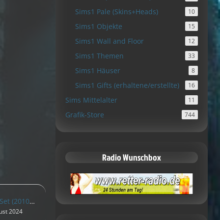
Sims1 Pale (Skins+Heads)
10
Sims1 Objekte
15
Sims1 Wall and Floor
12
Sims1 Themen
33
Sims1 Häuser
8
Sims1 Gifts (erhaltene/erstellte)
16
Sims Mittelalter
11
Grafik-Store
744
Radio Wunschbox
L02oFaFit Lingerie Set (2010) HD -S1
ust 2024