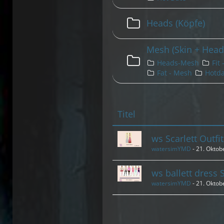
Heads (Köpfe)
Mesh (Skin + Head
Heads-Mesh
Fit
Fat - Mesh
Hotd
Titel
ws Scarlett Outfi
watersimYMD
-
21. Oktob
ws ballett dress
watersimYMD
-
21. Oktob