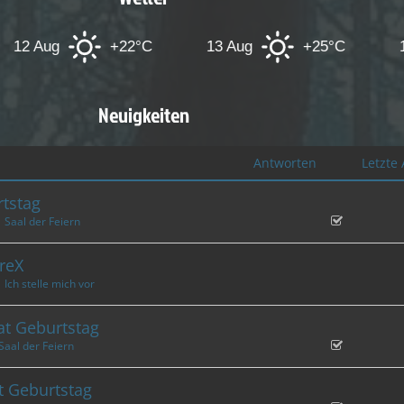
+22°C
13 Aug
+25°C
14 Aug
Neuigkeiten
Antworten
Letzte
tstag
Saal der Feiern
reX
Ich stelle mich vor
t Geburtstag
Saal der Feiern
t Geburtstag