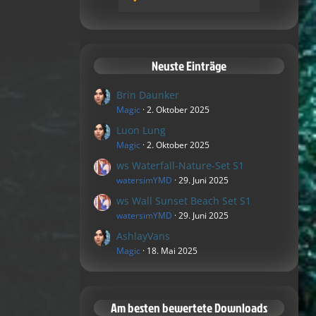
Neuste Einträge
Brin Daunker
Magic
2. Oktober 2025
Luon Lung
Magic
2. Oktober 2025
ws Waterfall-Nature-Set S1
watersimYMD
29. Juni 2025
ws Wall Sunset Beach Set S1
watersimYMD
29. Juni 2025
AshlayVans
Magic
18. Mai 2025
Am besten bewertete Downloads