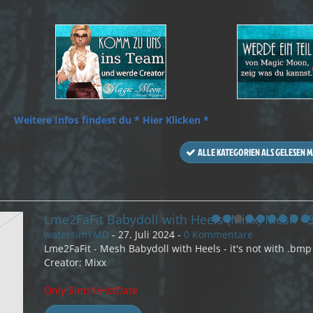
Weitere Infos findest du * Hier Klicken *
ALLE KATEGORIEN ALS GELESEN 
Lks1fafit Babydoll with Heels Mesh (kehlchen)
watersimYMD
-
27. Juli 2024
-
0 Kommentare
Lks1faskn Babydoll with Heels Mesh - not with bmp.
(skinny)
Creator kehlchen
Only for Sims1/Hotdate