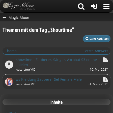
Magic Moon
Themen mit dem Tag „Showtime“
Suche nach Tags
Thema
Letzte Antwort
Showtime - Zauberer, Sänger, Akrobat S3 online
4
spielen
watersimYMD
10. Mai 2025
ws Kleidung Zauberer Set Female Male
2
watersimYMD
31. März 2021
Inhalte