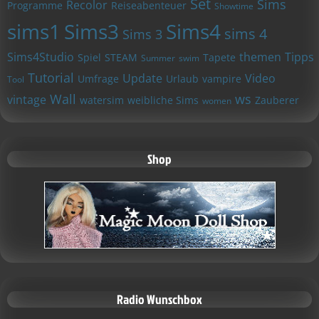
Set
Sims
Recolor
Programme
Reiseabenteuer
Showtime
sims1
Sims3
Sims4
sims 4
Sims 3
Sims4Studio
themen
Tipps
Spiel
STEAM
Tapete
Summer
swim
Tutorial
Update
Video
Umfrage
Urlaub
vampire
Tool
Wall
ws
vintage
watersim
weibliche Sims
Zauberer
women
Shop
Radio Wunschbox