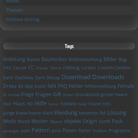
Artikel
Themen
Filebase-Eintrag
Tags
Anleitung
Baumodus
Bilder
Bauen
Bildbearbeitung
Bug
CC
CAS
Casual
clothing
curtain
Custom Content
Cheats - Sims3
Download
Downloads
Dach
Dachbau
Dark
Debug
Dress
fafit
FAQ
Fehler
Female
EA App
Event
Fehlermeldung
Frage
Fragen
Gift
Grundstück
grusel
Haare
fit
formal
Green
Hilfe
Haus
Hair
HD
hotdate
house
Info
horror
hotel
Kleidung
Lösung
lot
Junge Erwachsene
Kleid
kostenlos
Mods
Muster
objekte
Origin
Pack
Musik
Outfit
Objects
Pattern
Posen
pale
pink
Poster
Programm
packages
Problem