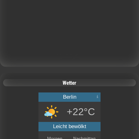
Calendar Widget by
CalendarLabs
Wetter
Berlin
+22°C
Leicht bewölkt
Morgen
Nachmittag