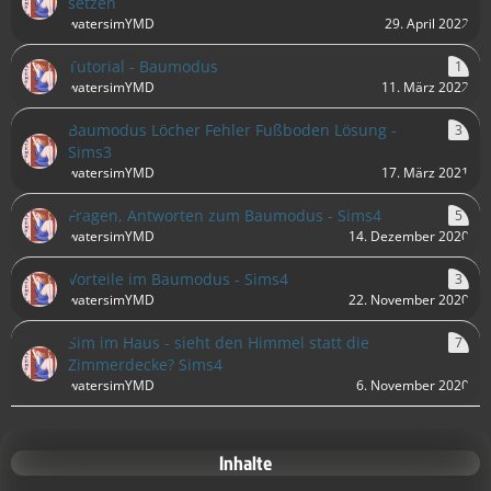
setzen
watersimYMD
29. April 2022
Tutorial - Baumodus
1
watersimYMD
11. März 2022
Baumodus Löcher Fehler Fußboden Lösung -
3
Sims3
watersimYMD
17. März 2021
Fragen, Antworten zum Baumodus - Sims4
5
watersimYMD
14. Dezember 2020
Vorteile im Baumodus - Sims4
3
watersimYMD
22. November 2020
Sim im Haus - sieht den Himmel statt die
7
Zimmerdecke? Sims4
watersimYMD
6. November 2020
Inhalte