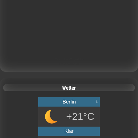
Calendar Widget by
CalendarLabs
Wetter
Berlin
+21°C
Klar