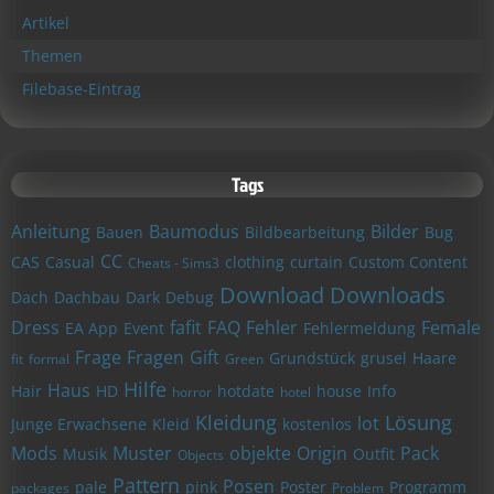
Artikel
Themen
Filebase-Eintrag
Tags
Anleitung
Baumodus
Bilder
Bauen
Bildbearbeitung
Bug
CC
CAS
Casual
clothing
curtain
Custom Content
Cheats - Sims3
Download
Downloads
Dach
Dachbau
Dark
Debug
Dress
fafit
FAQ
Fehler
Female
EA App
Event
Fehlermeldung
Frage
Fragen
Gift
Grundstück
grusel
Haare
fit
formal
Green
Hilfe
Haus
Hair
HD
hotdate
house
Info
horror
hotel
Kleidung
Lösung
lot
Junge Erwachsene
Kleid
kostenlos
Mods
Muster
objekte
Origin
Pack
Musik
Outfit
Objects
Pattern
Posen
pale
pink
Poster
Programm
packages
Problem