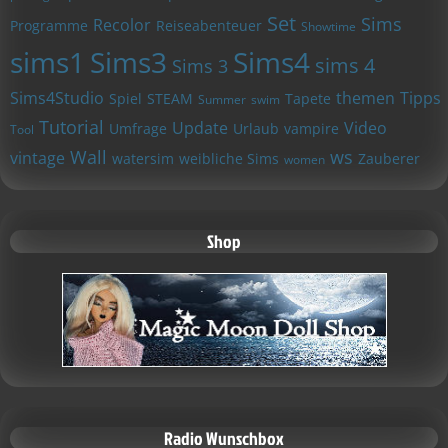
Set
Sims
Recolor
Programme
Reiseabenteuer
Showtime
sims1
Sims3
Sims4
sims 4
Sims 3
Sims4Studio
themen
Tipps
Spiel
STEAM
Tapete
Summer
swim
Tutorial
Update
Video
Umfrage
Urlaub
vampire
Tool
Wall
ws
vintage
watersim
weibliche Sims
Zauberer
women
Shop
Radio Wunschbox