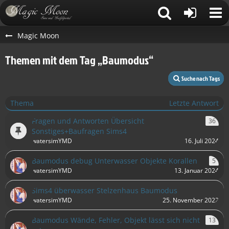
Magic Moon
Themen mit dem Tag „Baumodus“
Suche nach Tags
Thema
Letzte Antwort
Fragen und Antworten Übersicht
36
Sonstiges+Baufragen Sims4
watersimYMD
16. Juli 2024
Baumodus debug Unterwasser Objekte Korallen
5
watersimYMD
13. Januar 2024
Sims4 überwasser Stelzenhaus Baumodus
watersimYMD
25. November 2022
Baumodus Wände, Fehler, Objekt lässt sich nicht
13