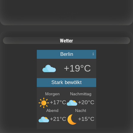
Calendar Widget by
CalendarLabs
Wetter
Berlin
+19°C
Stark bewölkt
Morgen
Nachmittag
+17°C
+20°C
Abend
Nacht
+21°C
+15°C