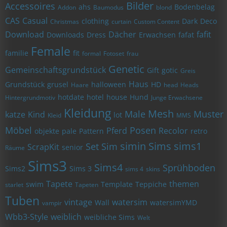
Bilder
Accessoires
ahs
Bodenbelag
Addon
Baumodus
blond
CAS
Casual
clothing
Dark
Deco
Christmas
curtain
Custom Content
Download
Dächer
fafit
Downloads
Dress
Erwachsen
fafat
Female
familie
fit
formal
Fotoset
frau
Genetic
Gemeinschaftsgrundstück
Gift
gotic
Greis
Haus
Grundstück
grusel
halloween
HD
Haare
head
Heads
hotdate
hotel
house
Hund
Hintergrundmotiv
Junge Erwachsene
Kleidung
Mesh
Male
Muster
katze
Kind
lot
Kleid
MMS
Möbel
Posen
Pferd
Recolor
objekte
pale
Pattern
retro
simin
Sims
sims1
Set
Sim
ScrapKit
senior
Räume
Sims3
Sims4
Sprühboden
Sims2
Sims 3
sims 4
skins
Tapete
themen
swim
Template
Teppiche
starlet
Tapeten
Tuben
vintage
watersim
Wall
watersimYMD
vampir
Wbb3-Style
weiblich
weibliche Sims
Welt