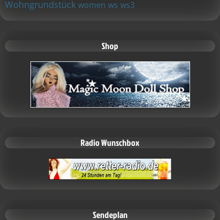
Wohngrundstück
women
ws
ws3
Shop
Radio Wunschbox
Sendeplan