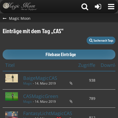
Magic Moon
Einträge mit dem Tag „CAS“
Suche nach Tags
Filebase Einträge
Titel
Zugriffe
Downlo
BaigeMagicCAS
938
Magic
-
14. März 2019
CASMagicGreen
789
Magic
-
14. März 2019
FantasyLichtMagicCAS
812