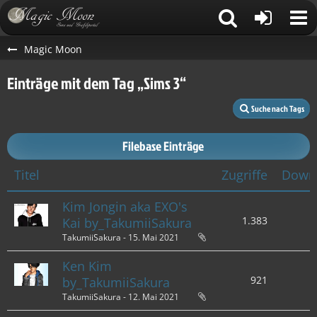
Magic Moon
Einträge mit dem Tag „Sims 3“
Suche nach Tags
Filebase Einträge
Titel
Zugriffe
Down
Kim Jongin aka EXO's
1.383
Kai by_TakumiiSakura
TakumiiSakura -
15. Mai 2021
Ken Kim
921
by_TakumiiSakura
TakumiiSakura -
12. Mai 2021