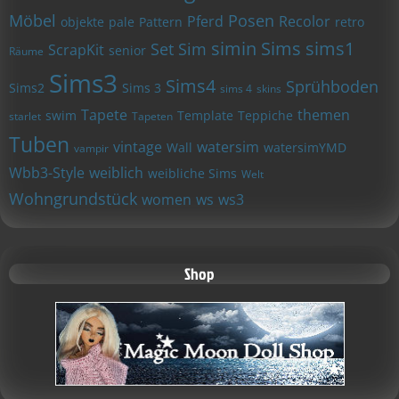
Möbel
Posen
Pferd
Recolor
objekte
pale
Pattern
retro
simin
Sims
sims1
Set
Sim
ScrapKit
senior
Räume
Sims3
Sims4
Sprühboden
Sims2
Sims 3
sims 4
skins
Tapete
themen
swim
Template
Teppiche
starlet
Tapeten
Tuben
vintage
watersim
Wall
watersimYMD
vampir
Wbb3-Style
weiblich
weibliche Sims
Welt
Wohngrundstück
women
ws
ws3
Shop