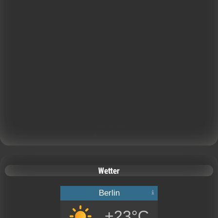
Calendar Widget by
CalendarLabs
Wetter
Berlin
+23°C