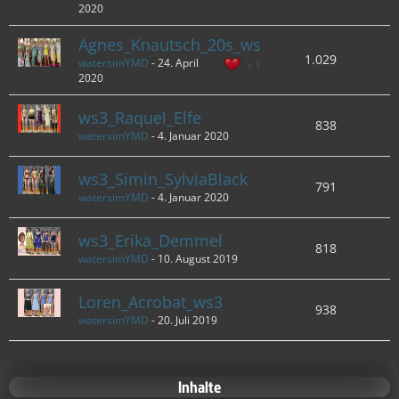
2020
Agnes_Knautsch_20s_ws
1.029
watersimYMD
-
24. April
1
2020
ws3_Raquel_Elfe
838
watersimYMD
-
4. Januar 2020
ws3_Simin_SylviaBlack
791
watersimYMD
-
4. Januar 2020
ws3_Erika_Demmel
818
watersimYMD
-
10. August 2019
Loren_Acrobat_ws3
938
watersimYMD
-
20. Juli 2019
Inhalte