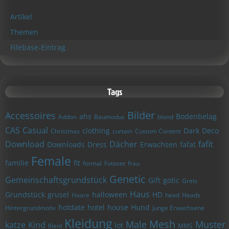
Artikel
Themen
Filebase-Eintrag
Tags
Bilder
Accessoires
ahs
Bodenbelag
Addon
Baumodus
blond
CAS
Casual
clothing
Dark
Deco
Christmas
curtain
Custom Content
Download
Dächer
fafit
Downloads
Dress
Erwachsen
fafat
Female
familie
fit
formal
Fotoset
frau
Genetic
Gemeinschaftsgrundstück
Gift
gotic
Greis
Haus
Grundstück
grusel
halloween
HD
Haare
head
Heads
hotdate
hotel
house
Hund
Hintergrundmotiv
Junge Erwachsene
Kleidung
Mesh
Male
Muster
katze
Kind
lot
Kleid
MMS