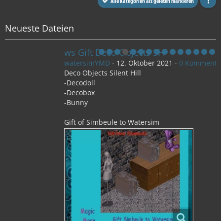
Alle Kategorien als gelesen markieren
Neueste Dateien
ws Gift Deco Objects SH
watersimYMD
-
12. Oktober 2021
-
0 Kommentare
Deco Objects Silent Hill
-Decodoll
-Decobox
-Bunny
Gift of Simbeule to Watersim