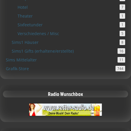
Hotel
7
Theater
1
Sixfeetunder
1
Verschiedenes / Misc
5
Sims1 Häuser
8
Sims1 Gifts (erhaltene/erstellte)
16
Sims Mittelalter
11
Grafik-Store
744
Radio Wunschbox