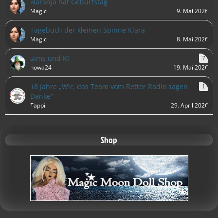
Naranja hat Geburtstag
Magic
9. Mai 2026
Tagebuch der kleinen Spinne Klara
Magic
8. Mai 2026
Sims und KI
7
nowa24
19. Mai 2026
18 Jahre „Wir, das Team vom Retter Radio sagen
1
Danke“
Tappi
29. April 2026
Shop