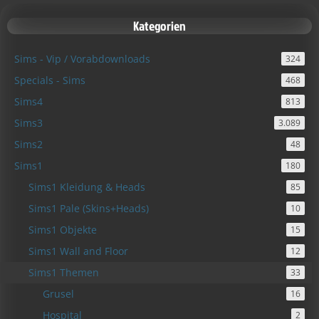
Kategorien
Sims - Vip / Vorabdownloads
324
Specials - Sims
468
Sims4
813
Sims3
3.089
Sims2
48
Sims1
180
Sims1 Kleidung & Heads
85
Sims1 Pale (Skins+Heads)
10
Sims1 Objekte
15
Sims1 Wall and Floor
12
Sims1 Themen
33
Grusel
16
Hospital
2