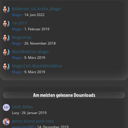
Bilderset_S4_Arelle_Magic
Magic
14. Juni 2022
14-2017
Magic
1. Februar 2019
Magianiac
Magic
26. November 2018
BlackRedCas-Magic
Magic
9. März 2019
MagicCAS-BlackWhiteBlue
Magic
9. März 2019
Am meisten gelesene Downloads
Lilith Miles
Lucy
26. Januar 2019
Jenny blond pink rosa
watersimYMD
14. Dezember 2019