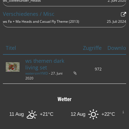
2. Juni 2020
ws_Sixfeetunder_Heads
Verschiedenes / Misc
25. Juli 2024
ws Fa + Ma Heads and Casual Fly Theme (2013)
Titel
Zugriffe
Downloa
ws themen dark
living set
972
watersimYMD
-
27. Juni
2020
Wetter
11 Aug
+21°C
12 Aug
+22°C
13 