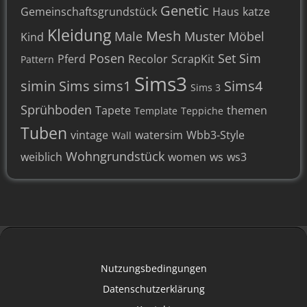
Genetic
Gemeinschaftsgrundstück
Haus
katze
Kleidung
Mesh
Male
Muster
Möbel
Kind
Posen
Set
Sim
Pferd
Recolor
ScrapKit
Pattern
Sims3
simin
Sims
sims1
Sims4
Sims 3
Sprühboden
Tapete
themen
Template
Teppiche
Tuben
vintage
watersim
Wbb3-Style
Wall
Wohngrundstück
weiblich
women
ws
ws3
Nutzungsbedingungen
Datenschutzerklärung