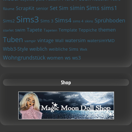
simin
Sims
sims1
Set
Sim
ScrapKit
senior
Räume
Sims3
Sims4
Sprühboden
Sims2
Sims 3
sims 4
skins
Tapete
themen
swim
Template
Teppiche
starlet
Tapeten
Tuben
vintage
watersim
Wall
watersimYMD
vampir
Wbb3-Style
weiblich
weibliche Sims
Welt
Wohngrundstück
women
ws
ws3
Shop