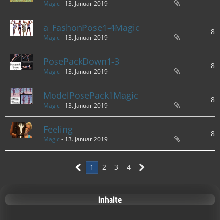
Magic
-
13. Januar 2019
a_FashonPose1-4Magic
82
Magic
-
13. Januar 2019
PosePackDown1-3
83
Magic
-
13. Januar 2019
ModelPosePack1Magic
85
Magic
-
13. Januar 2019
Feeling
85
Magic
-
13. Januar 2019
1
2
3
4
Inhalte