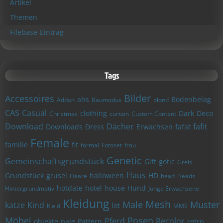
Artikel
Themen
Filebase-Eintrag
Tags
Bilder
Accessoires
ahs
Bodenbelag
Addon
Baumodus
blond
CAS
Casual
clothing
Dark
Deco
Christmas
curtain
Custom Content
Download
Dächer
fafit
Downloads
Dress
Erwachsen
fafat
Female
familie
fit
formal
Fotoset
frau
Genetic
Gemeinschaftsgrundstück
Gift
gotic
Greis
Haus
Grundstück
grusel
halloween
HD
Haare
head
Heads
hotdate
hotel
house
Hund
Hintergrundmotiv
Junge Erwachsene
Kleidung
Mesh
Male
Muster
katze
Kind
lot
Kleid
MMS
Möbel
Posen
Pferd
Recolor
objekte
pale
Pattern
retro