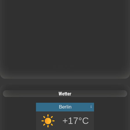
Calendar Widget by
CalendarLabs
Wetter
Berlin
+17°C