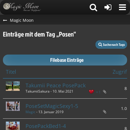
Magic Moon
Einträge mit dem Tag „Posen“
Suche nach Tags
Filebase Einträge
Titel
Zugriff
Takumii Peace PosePack
88
TakumiiSakura -
10. Mai 2021
1
PoseSetMagicSexy1-5
1.08
Magic
-
13. Januar 2019
PosePackBed1-4
84