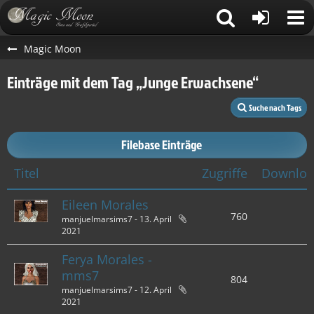
Magic Moon
Einträge mit dem Tag „Junge Erwachsene“
Suche nach Tags
Filebase Einträge
Titel
Zugriffe
Downloa
Eileen Morales
760
manjuelmarsims7 -
13. April
2021
Ferya Morales -
mms7
804
manjuelmarsims7 -
12. April
2021