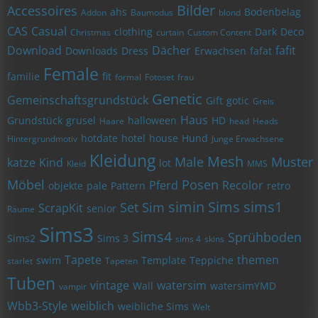
Bilder
Accessoires
ahs
Bodenbelag
Addon
Baumodus
blond
CAS
Casual
clothing
Dark
Deco
Christmas
curtain
Custom Content
Download
Dächer
fafit
Downloads
Dress
Erwachsen
fafat
Female
familie
fit
formal
Fotoset
frau
Genetic
Gemeinschaftsgrundstück
Gift
gotic
Greis
Haus
Grundstück
grusel
halloween
HD
Haare
head
Heads
hotdate
hotel
house
Hund
Hintergrundmotiv
Junge Erwachsene
Kleidung
Mesh
Male
Muster
katze
Kind
lot
Kleid
MMS
Möbel
Posen
Pferd
Recolor
objekte
pale
Pattern
retro
simin
Sims
sims1
Set
Sim
ScrapKit
senior
Räume
Sims3
Sims4
Sprühboden
Sims2
Sims 3
sims 4
skins
Tapete
themen
swim
Template
Teppiche
starlet
Tapeten
Tuben
vintage
watersim
Wall
watersimYMD
vampir
Wbb3-Style
weiblich
weibliche Sims
Welt