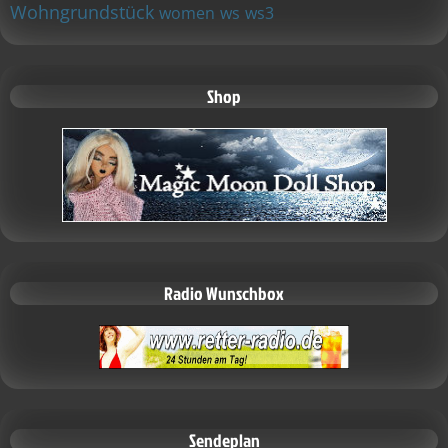
Wohngrundstück
women
ws
ws3
Shop
Radio Wunschbox
Sendeplan