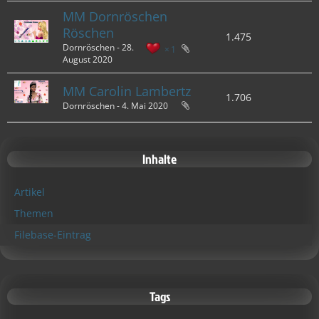
MM Dornröschen
Röschen
1.475
Dornröschen -
28.
1
August 2020
MM Carolin Lambertz
1.706
Dornröschen -
4. Mai 2020
Inhalte
Artikel
Themen
Filebase-Eintrag
Tags