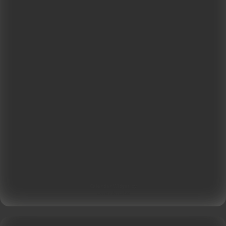
Calendar Widget by
CalendarLabs