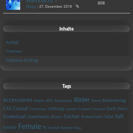
Weihnacht 1
808
Magic
-
27. Dezember 2018
Inhalte
Artikel
Themen
Filebase-Eintrag
Tags
Bilder
Accessoires
ahs
Bodenbelag
Addon
Baumodus
blond
CAS
Casual
clothing
Dark
Deco
Christmas
curtain
Custom Content
Download
Dächer
fafit
Downloads
Dress
Erwachsen
fafat
Female
familie
fit
formal
Fotoset
frau