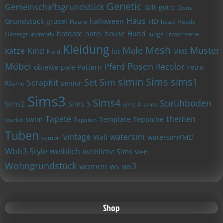
Genetic
Gemeinschaftsgrundstück
Gift
gotic
Greis
Haus
Grundstück
grusel
halloween
HD
Haare
head
Heads
hotdate
hotel
house
Hund
Hintergrundmotiv
Junge Erwachsene
Kleidung
Mesh
Male
Muster
katze
Kind
lot
Kleid
MMS
Möbel
Posen
Pferd
Recolor
objekte
pale
Pattern
retro
simin
Sims
sims1
Set
Sim
ScrapKit
senior
Räume
Sims3
Sims4
Sprühboden
Sims2
Sims 3
sims 4
skins
Tapete
themen
swim
Template
Teppiche
starlet
Tapeten
Tuben
vintage
watersim
Wall
watersimYMD
vampir
Wbb3-Style
weiblich
weibliche Sims
Welt
Wohngrundstück
women
ws
ws3
Shop