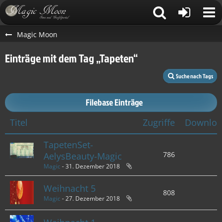
Magic Moon
Einträge mit dem Tag „Tapeten“
Suche nach Tags
Filebase Einträge
Titel
Zugriffe
Downloa
TapetenSet-
786
AelysBeauty-Magic
Magic
-
31. Dezember 2018
Weihnacht 5
808
Magic
-
27. Dezember 2018