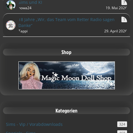
Sims und KI
7
nowa24
19. Mai 2026
18 Jahre „Wir, das Team vom Retter Radio sagen
1
Danke“
Tappi
29. April 2026
Shop
Kategorien
Sims - Vip / Vorabdownloads
324