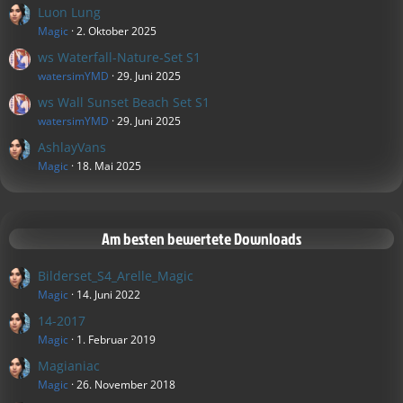
Luon Lung
Magic
2. Oktober 2025
ws Waterfall-Nature-Set S1
watersimYMD
29. Juni 2025
ws Wall Sunset Beach Set S1
watersimYMD
29. Juni 2025
AshlayVans
Magic
18. Mai 2025
Am besten bewertete Downloads
Bilderset_S4_Arelle_Magic
Magic
14. Juni 2022
14-2017
Magic
1. Februar 2019
Magianiac
Magic
26. November 2018