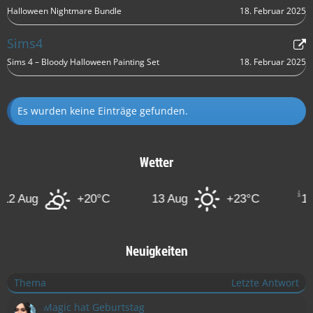
18. Februar 2025
Halloween Nightmare Bundle
Sims4
18. Februar 2025
Sims 4 – Bloody Halloween Painting Set
Es wurden keine Einträge gefunden.
Wetter
Aug
+20°C
13 Aug
+23°C
14 Aug
Neuigkeiten
Thema
Letzte Antwort
Magic hat Geburtstag