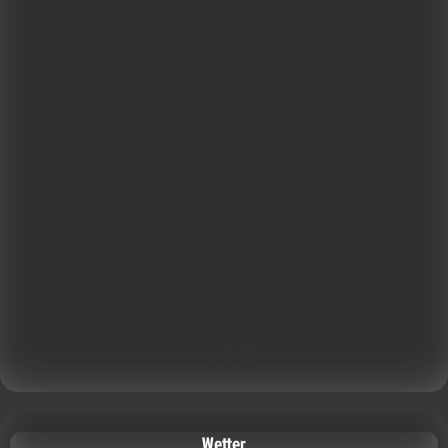
Calendar Widget by
CalendarLabs
Wetter