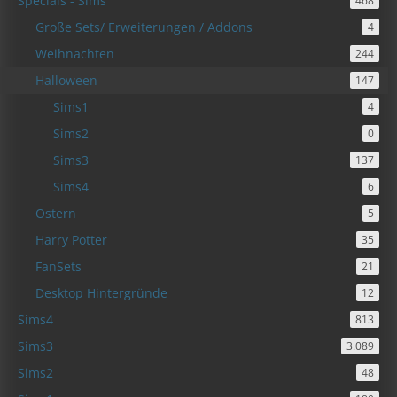
Specials - Sims
468
Große Sets/ Erweiterungen / Addons
4
Weihnachten
244
Halloween
147
Sims1
4
Sims2
0
Sims3
137
Sims4
6
Ostern
5
Harry Potter
35
FanSets
21
Desktop Hintergründe
12
Sims4
813
Sims3
3.089
Sims2
48