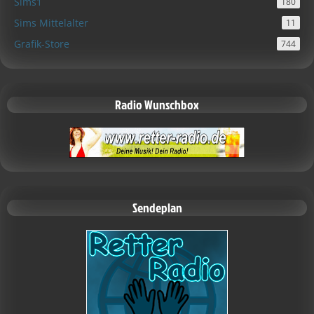
Sims1
180
Sims Mittelalter
11
Grafik-Store
744
Radio Wunschbox
Sendeplan