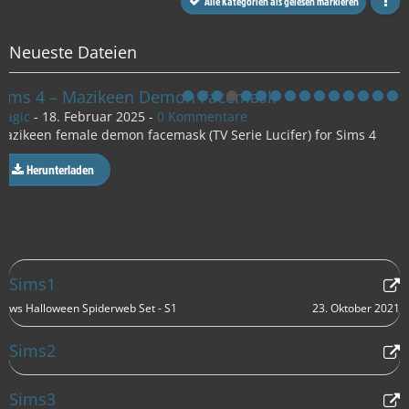
Alle Kategorien als gelesen markieren
Neueste Dateien
Evil Clown facepaint
Magic
-
18. Februar 2025
-
0 Kommentare
Facemakeup by Nowa24
Herunterladen
Sims1
23. Oktober 2021
ws Halloween Spiderweb Set - S1
Sims2
Sims3