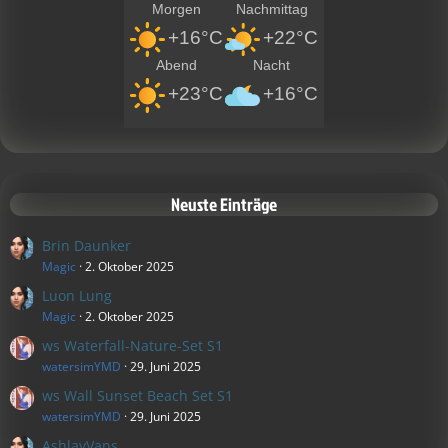
Morgen
Nachmittag
+16°C
+22°C
Abend
Nacht
+23°C
+16°C
Neuste Einträge
Brin Daunker
Magic
2. Oktober 2025
Luon Lung
Magic
2. Oktober 2025
ws Waterfall-Nature-Set S1
watersimYMD
29. Juni 2025
ws Wall Sunset Beach Set S1
watersimYMD
29. Juni 2025
AshlayVans