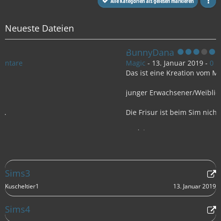
Alle Kategorien als gelesen markieren
Neueste Dateien
BunnyDana
Magic
-
13. Januar 2019
-
0 Kommentare
Das ist eine Kreation vom Magic
junger Erwachsener/Weiblich
Die Frisur ist beim Sim nicht dabei.
Sie ist von
http://www.peggyzone.com/
die ohren sind von
Sims3
13. Januar 2019
Kuscheltier1
http://www.rosesims2.net/
Sims4
Meine UpdateVersion ist 6.0.81.009001