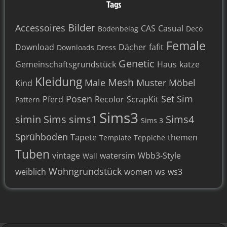
Tags
Bilder
Accessoires
CAS
Casual
Bodenbelag
Deco
Female
Download
Dächer
fafit
Downloads
Dress
Genetic
Gemeinschaftsgrundstück
Haus
katze
Kleidung
Mesh
Male
Muster
Möbel
Kind
Posen
Set
Sim
Pferd
Recolor
ScrapKit
Pattern
Sims3
simin
Sims
sims1
Sims4
Sims 3
Sprühboden
Tapete
themen
Template
Teppiche
Tuben
vintage
watersim
Wbb3-Style
Wall
Wohngrundstück
weiblich
women
ws
ws3