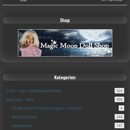
Shop
Kategorien
Sims - Vip / Vorabdownloads
324
Specials - Sims
468
Große Sets/ Erweiterungen / Addons
4
Weihnachten
244
Halloween
147