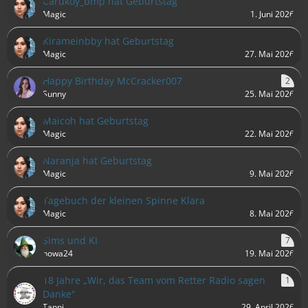
Carukoy_bmp hat Geburtstag
Magic
1. Juni 2026
Kirameinbby hat Geburtstag
Magic
27. Mai 2026
Happy Birthday McCracker007
2
Sunny
25. Mai 2026
Maicoh hat Geburtstag
Magic
22. Mai 2026
Naranja hat Geburtstag
Magic
9. Mai 2026
Tagebuch der kleinen Spinne Klara
Magic
8. Mai 2026
Sims und KI
7
nowa24
19. Mai 2026
18 Jahre „Wir, das Team vom Retter Radio sagen
1
Danke“
Tappi
29. April 2026