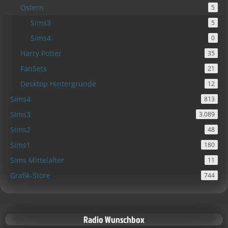
Ostern
5
Sims3
5
Sims4
0
Harry Potter
35
FanSets
21
Desktop Hintergründe
12
Sims4
813
Sims3
3.089
Sims2
48
Sims1
180
Sims Mittelalter
11
Grafik-Store
744
Radio Wunschbox