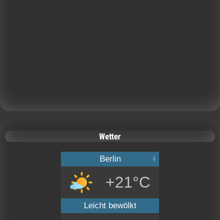
Calendar Widget by
CalendarLabs
Wetter
Berlin
+21°C
Leicht bewölkt